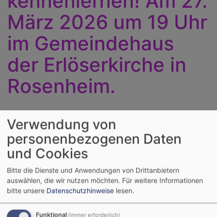
kennenlernen! Am 27.
März 2026 um 19 Uhr
im Gemeindehaus
der Erlöserkirche in
Rosenheim.
Verwendung von
Der Schabbat ist
der jüdische
personenbezogenen Daten
Ruhetag. Er
und Cookies
beginnt am
Bitte die Dienste und Anwendungen von Drittanbietern
Freitagabend mit
auswählen, die wir nutzen möchten.
Für weitere Informationen
dem
bitte unsere
Datenschutzhinweise
lesen.
Sonnenuntergang
und endet am
Funktional
(immer erforderlich)