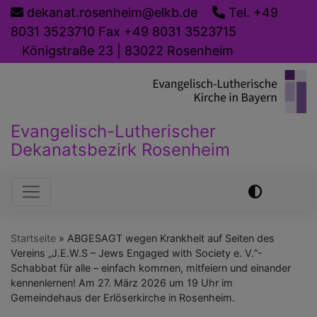
Direkt
dekanat.rosenheim@elkb.de
Tel. +49
zum
8031 3523710 Fax +49 8031 3523715
Inhalt
Königstraße 23 | 83022 Rosenheim
Evangelisch-Lutherischer
Dekanatsbezirk Rosenheim
Hauptnavigation
Startseite
ABGESAGT wegen Krankheit auf Seiten des
Vereins „J.E.W.S – Jews Engaged with Society e. V.“-
Schabbat für alle – einfach kommen, mitfeiern und einander
kennenlernen! Am 27. März 2026 um 19 Uhr im
Gemeindehaus der Erlöserkirche in Rosenheim.