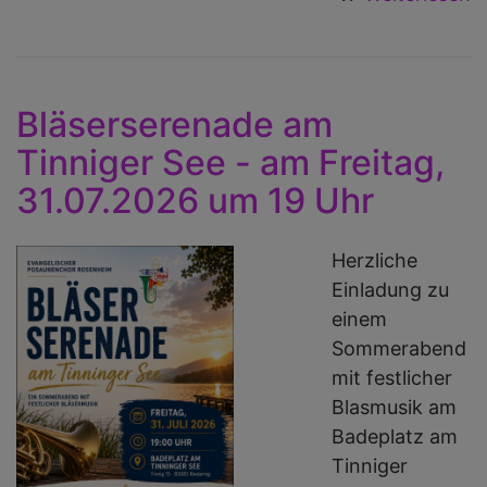
D
t
B
d
Bläserserenade am
D
Tinniger See - am Freitag,
m
31.07.2026 um 19 Uhr
i
T
s
Herzliche
Einladung zu
einem
Sommerabend
mit festlicher
Blasmusik am
Badeplatz am
Tinniger