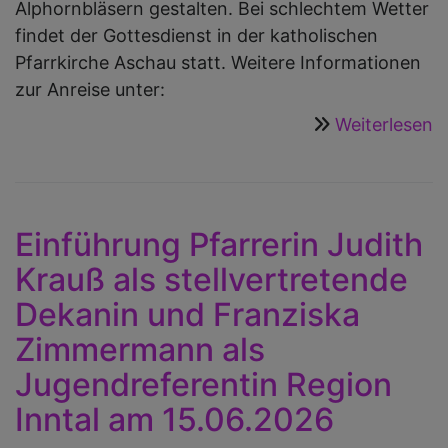
Alphornbläsern gestalten. Bei schlechtem Wetter
findet der Gottesdienst in der katholischen
Pfarrkirche Aschau statt. Weitere Informationen
zur Anreise unter:
Weiterlesen
ü
B
a
d
K
Einführung Pfarrerin Judith
a
Krauß als stellvertretende
S
Dekanin und Franziska
d
Zimmermann als
1
Ju
Jugendreferentin Region
2
Inntal am 15.06.2026
u