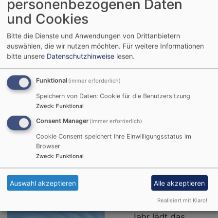
findet in der Kath. Kirche in
personenbezogenen Daten
j
Aschau statt!
und Cookies
M
i
Bitte die Dienste und Anwendungen von Drittanbietern
D
Wegen schlechtem Wetter findet der heutige
auswählen, die wir nutzen möchten.
Für weitere Informationen
bitte unsere
Datenschutzhinweise
lesen.
R
Kampenwandgottesdienst in der Kath. Kirche in
Aschau um 11.15 Uhr statt. Herzliche Einladung!
Funktional
(immer erforderlich)
Speichern von Daten: Cookie für die Benutzersitzung
Zweck
:
Funktional
Consent Manager
(immer erforderlich)
Cookie Consent speichert Ihre Einwilligungsstatus im
Berggottesdienst an der
Browser
Kampenwand am Sonntag,
Zweck
:
Funktional
den 19. Juli 2026 um 11 Uhr
Auswahl akzeptieren
Alle akzeptieren
Realisiert mit Klaro!
Auch in diesem
Jahr lädt das