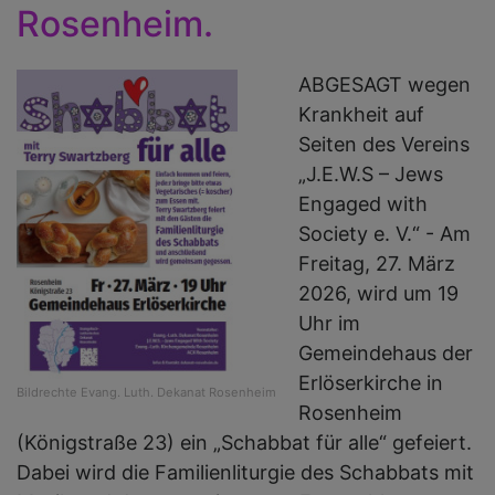
Rosenheim.
ABGESAGT wegen
Krankheit auf
Seiten des Vereins
„J.E.W.S – Jews
Engaged with
Society e. V.“ - Am
Freitag, 27. März
2026, wird um 19
Uhr im
Gemeindehaus der
Erlöserkirche in
Bildrechte
Evang. Luth. Dekanat Rosenheim
Rosenheim
(Königstraße 23) ein „Schabbat für alle“ gefeiert.
Dabei wird die Familienliturgie des Schabbats mit