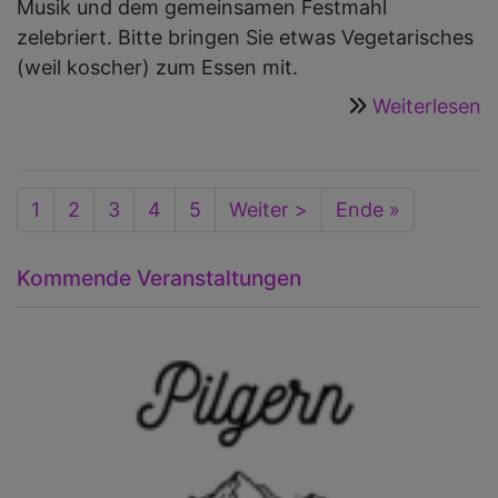
Musik und dem gemeinsamen Festmahl
zelebriert. Bitte bringen Sie etwas Vegetarisches
(weil koscher) zum Essen mit.
Weiterlesen
ü
A
w
K
Seitennummerierung
Aktuelle
1
Seite
2
Seite
3
Seite
4
Seite
5
Nächste
Weiter >
Last
Ende »
a
Seite
Seite
page
S
Kommende Veranstaltungen
d
V
„
–
J
E
w
S