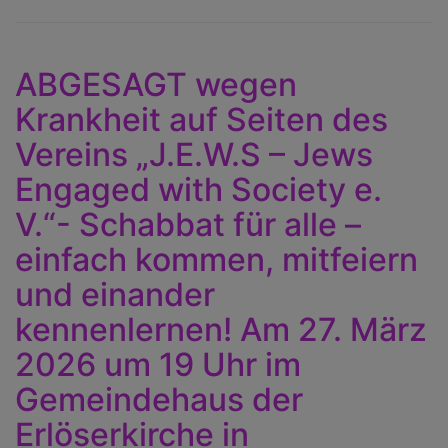
P
J
K
ABGESAGT wegen
a
Krankheit auf Seiten des
s
Vereins „J.E.W.S – Jews
D
Engaged with Society e.
u
F
V.“- Schabbat für alle –
Z
einfach kommen, mitfeiern
a
und einander
J
R
kennenlernen! Am 27. März
I
2026 um 19 Uhr im
a
Gemeindehaus der
1
Erlöserkirche in