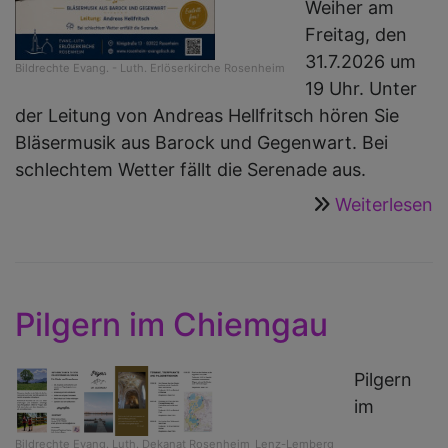
Weiher am
Freitag, den
31.7.2026 um
Bildrechte
Evang. - Luth. Erlöserkirche Rosenheim
19 Uhr. Unter
der Leitung von Andreas Hellfritsch hören Sie
Bläsermusik aus Barock und Gegenwart. Bei
schlechtem Wetter fällt die Serenade aus.
Weiterlesen
ü
B
a
T
S
Pilgern im Chiemgau
-
a
Pilgern
F
im
3
u
Bildrechte
Evang. Luth. Dekanat Rosenheim_Lenz-Lemberg