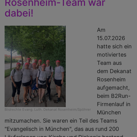
Rosenheim-Team war
7
dabei!
J
H
u
Am
G
15.07.2026
in
hatte sich ein
B
motiviertes
Team aus
dem Dekanat
Rosenheim
aufgemacht,
beim B2Run-
Firmenlauf in
Bildrechte
Evang. Luth. Dekanat Rosenheim/Spöhrer
München
mitzumachen. Sie waren ein Teil des Teams
"Evangelisch in München", das aus rund 200