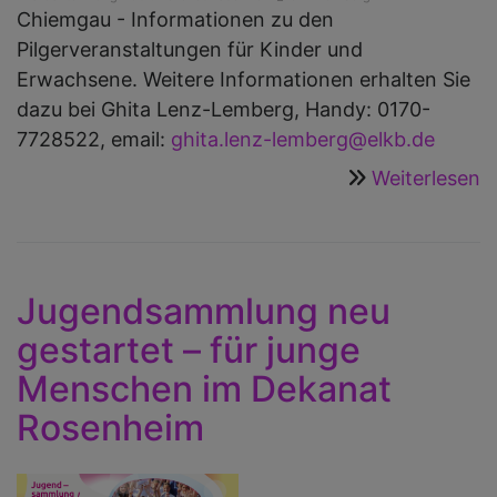
Chiemgau - Informationen zu den
1
Pilgerveranstaltungen für Kinder und
U
Erwachsene. Weitere Informationen erhalten Sie
dazu bei Ghita Lenz-Lemberg, Handy: 0170-
7728522, email:
ghita.lenz-lemberg@elkb.de
Weiterlesen
ü
P
i
C
Jugendsammlung neu
gestartet – für junge
Menschen im Dekanat
Rosenheim