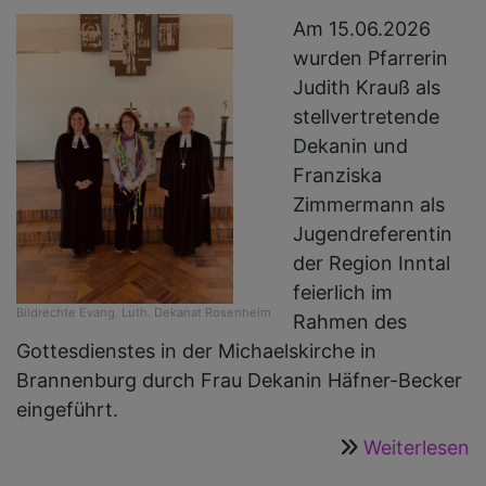
1
Am 15.06.2026
U
wurden Pfarrerin
Judith Krauß als
stellvertretende
Dekanin und
Franziska
Zimmermann als
Jugendreferentin
der Region Inntal
feierlich im
Bildrechte
Evang. Luth. Dekanat Rosenheim
Rahmen des
Gottesdienstes in der Michaelskirche in
Brannenburg durch Frau Dekanin Häfner-Becker
eingeführt.
Weiterlesen
ü
E