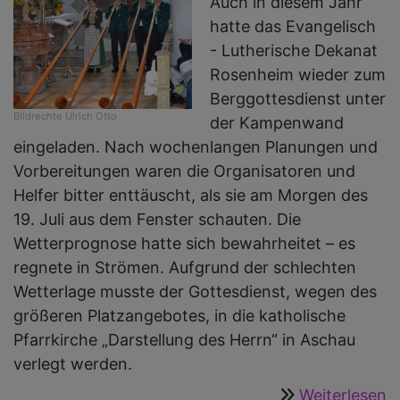
Auch in diesem Jahr
d
hatte das Evangelisch
- Lutherische Dekanat
Rosenheim wieder zum
Berggottesdienst unter
Bildrechte
Ulrich Otto
der Kampenwand
eingeladen. Nach wochenlangen Planungen und
Vorbereitungen waren die Organisatoren und
Helfer bitter enttäuscht, als sie am Morgen des
19. Juli aus dem Fenster schauten. Die
Wetterprognose hatte sich bewahrheitet – es
regnete in Strömen. Aufgrund der schlechten
Wetterlage musste der Gottesdienst, wegen des
größeren Platzangebotes, in die katholische
Pfarrkirche „Darstellung des Herrn“ in Aschau
verlegt werden.
Weiterlesen
ü