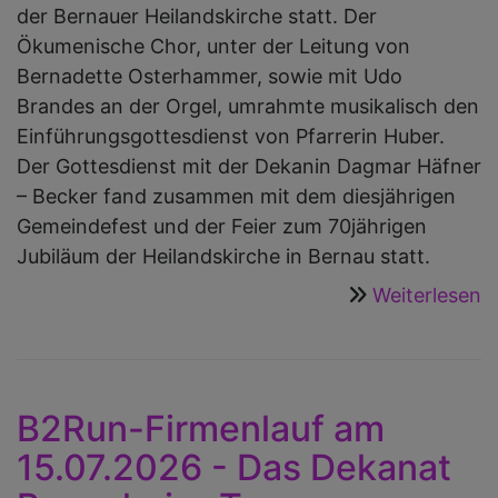
der Bernauer Heilandskirche statt. Der
Ökumenische Chor, unter der Leitung von
Bernadette Osterhammer, sowie mit Udo
Brandes an der Orgel, umrahmte musikalisch den
Einführungsgottesdienst von Pfarrerin Huber.
Der Gottesdienst mit der Dekanin Dagmar Häfner
– Becker fand zusammen mit dem diesjährigen
Gemeindefest und der Feier zum 70jährigen
Jubiläum der Heilandskirche in Bernau statt.
Weiterlesen
ü
A
v
P
S
B2Run-Firmenlauf am
H
15.07.2026 - Das Dekanat
J