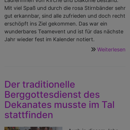
LäuferInnen von Kirche und Diakonie bestand.
Mit viel Spaß und durch die rosa Stirnbänder sehr
gut erkannbar, sind alle zufrieden und doch recht
erschöpft ins Ziel gekommen. Das war ein
wunderbares Teamevent und ist für das nächste
Jahr wieder fest im Kalender notiert.
Weiterlesen
ü
B
F
a
1
Der traditionelle
-
Berggottesdienst des
D
Dekanates musste im Tal
D
stattfinden
R
T
w