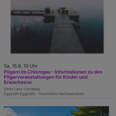
u
1
U
i
G
d
E
in
R
Sa, 15.8. 10 Uhr
Pilgern im Chiemgau - Informationen zu den
Pilgerveranstaltungen für Kinder und
Erwachsene
Ghita Lenz-Lemberg
Eggstätt
Eggstätt - Gaststätte Hartseestüberl