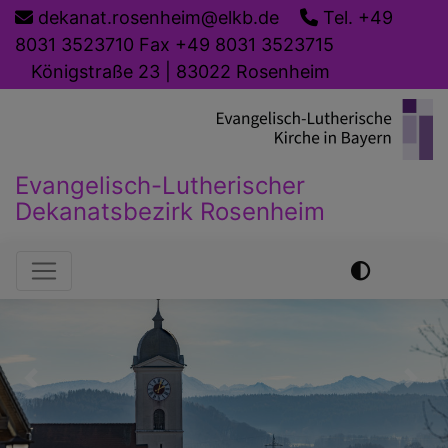
Direkt
dekanat.rosenheim@elkb.de
Tel. +49
zum
8031 3523710 Fax +49 8031 3523715
Inhalt
Königstraße 23 | 83022 Rosenheim
Evangelisch-Lutherischer
Dekanatsbezirk Rosenheim
Hauptnavigation
Previous
Nex