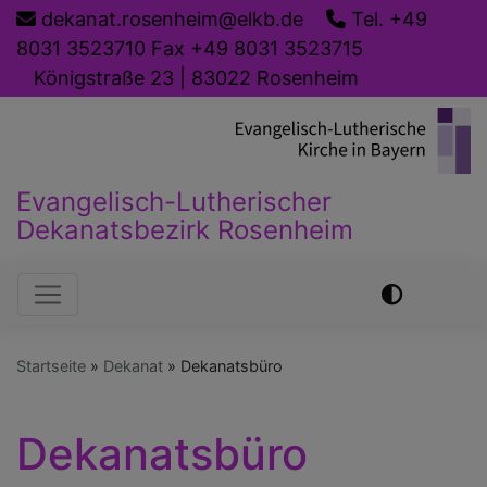
Direkt
dekanat.rosenheim@elkb.de
Tel. +49
zum
8031 3523710 Fax +49 8031 3523715
Inhalt
Königstraße 23 | 83022 Rosenheim
Evangelisch-Lutherischer
Dekanatsbezirk Rosenheim
Hauptnavigation
Startseite
Dekanat
Dekanatsbüro
Dekanatsbüro