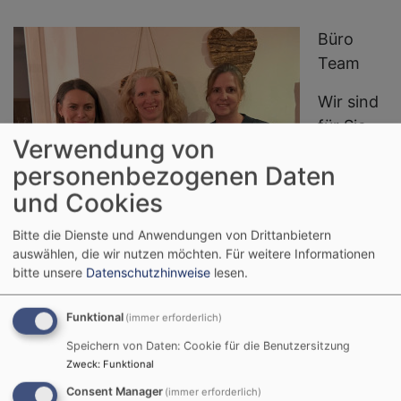
Büro
Team
Wir sind
für Sie
Verwendung von
da
personenbezogenen Daten
Diana
und Cookies
Lehnart
Bitte die Dienste und Anwendungen von Drittanbietern
* Daniela
auswählen, die wir nutzen möchten.
Für weitere Informationen
Spöhrer
bitte unsere
Datenschutzhinweise
lesen.
* Ellen
Arndt
Funktional
(immer erforderlich)
Bildrechte
Evang. Luth. Dekanat Rosenheim/Zeh
Speichern von Daten: Cookie für die Benutzersitzung
Zweck
:
Funktional
Evangelisch-Lutherischer Dekanatsbezirk
Rosenheim
Consent Manager
(immer erforderlich)