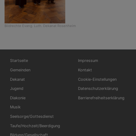
Bildrechte
Evang. Luth. Dekanat Rosenheim
Hauptnavigation
Fußbereichsmenü
Startseite
Impressum
Gemeinden
Kontakt
Dekanat
Cookie-Einstellungen
Jugend
Datenschutzerklärung
Diakonie
Barrierefreiheitserklärung
Musik
Seelsorge/Gottesdienst
Taufe/Hochzeit/Beerdigung
Bildung/Gesellschaft