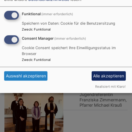
Funktional
(immer erforderlich)
Speichern von Daten: Cookie für die Benutzersitzung
Zweck
:
Funktional
Consent Manager
(immer erforderlich)
Cookie Consent speichert Ihre Einwilligungsstatus im
Browser
Zweck
:
Funktional
Bildrechte
Evang. Luth. Dekanat Rosenheim
Auswahl akzeptieren
Alle akzeptieren
v.l. Dekanin Dagmar
Häfner-Becker, stellvert.
Realisiert mit Klaro!
Dekanin Judith Krauß,
Jugendreferentin
Franziska Zimmermann,
Pfarrer Michael Krauß