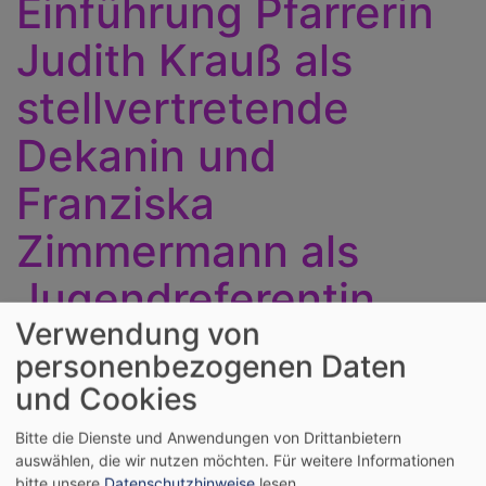
Einführung Pfarrerin
Judith Krauß als
stellvertretende
Dekanin und
Franziska
Zimmermann als
Jugendreferentin
Verwendung von
Region Inntal am
personenbezogenen Daten
15.06.2026
und Cookies
Bitte die Dienste und Anwendungen von Drittanbietern
auswählen, die wir nutzen möchten.
Für weitere Informationen
bitte unsere
Datenschutzhinweise
lesen.