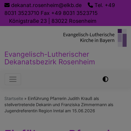
Direkt
dekanat.rosenheim@elkb.de
Tel. +49
zum
8031 3523710 Fax +49 8031 3523715
Inhalt
Königstraße 23 | 83022 Rosenheim
Evangelisch-Lutherischer
Dekanatsbezirk Rosenheim
Hauptnavigation
Startseite
Einführung Pfarrerin Judith Krauß als
stellvertretende Dekanin und Franziska Zimmermann als
Jugendreferentin Region Inntal am 15.06.2026