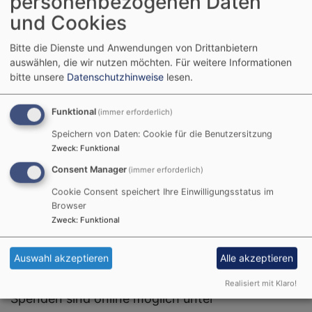
personenbezogenen Daten
60 Prozent der Spenden verbleiben im jeweiligen
und Cookies
Dekanat und fließen direkt in Freizeiten,
Bitte die Dienste und Anwendungen von Drittanbietern
Jugendgottesdienste, Schulungen und
auswählen, die wir nutzen möchten.
Für weitere Informationen
Gruppenstunden. 40 Prozent stärken die Arbeit
bitte unsere
Datenschutzhinweise
lesen.
auf Landesebene. Schon 30 Euro ermöglichen
einem jungen Menschen die Teilnahme an einem
Funktional
(immer erforderlich)
Konficamp oder einer Freizeit.
Speichern von Daten: Cookie für die Benutzersitzung
Zweck
:
Funktional
Philipp Roth, Dekanatsjugendreferent: „Gerade
Consent Manager
(immer erforderlich)
junge Menschen brauchen Räume, in denen sie
sich ausprobieren, Fragen stellen und Glauben
Cookie Consent speichert Ihre Einwilligungsstatus im
Browser
entdecken dürfen – und in denen Gemeinschaft
Zweck
:
Funktional
einfach guttut. Die Jugendsammlung leistet
hierzu einen entscheidenden Beitrag, weil sie
Auswahl akzeptieren
Alle akzeptieren
genau diese Angebote vor Ort möglich macht.“
Realisiert mit Klaro!
Spenden sind online möglich unter