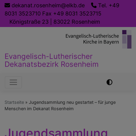
Direkt
dekanat.rosenheim@elkb.de
Tel. +49
zum
8031 3523710 Fax +49 8031 3523715
Inhalt
Königstraße 23 | 83022 Rosenheim
Evangelisch-Lutherischer
Dekanatsbezirk Rosenheim
Hauptnavigation
Startseite
Jugendsammlung neu gestartet – für junge
Menschen im Dekanat Rosenheim
Jugendsammlung