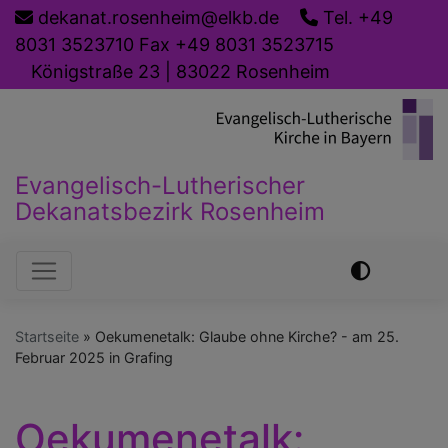
Direkt
dekanat.rosenheim@elkb.de
Tel. +49
zum
8031 3523710 Fax +49 8031 3523715
Inhalt
Königstraße 23 | 83022 Rosenheim
Evangelisch-Lutherischer
Dekanatsbezirk Rosenheim
Hauptnavigation
Startseite
Oekumenetalk: Glaube ohne Kirche? - am 25.
Februar 2025 in Grafing
Oekumenetalk: