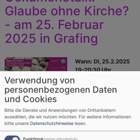
Glaube ohne Kirche?
- am 25. Februar
2025 in Grafing
Wann:
Di, 25.2.2025
19-20:30 Uhr
Verwendung von
Wo:
Stadtbücherei
Bildrechte
Evang. Dekanat Rosenheim
personenbezogenen Daten
Grafing
und Cookies
Grenzstr. 5
85567 Grafing
Bitte die Dienste und Anwendungen von Drittanbietern
auswählen, die wir nutzen möchten.
Für weitere Informationen
Viele möchten ihren Glauben ohne die
bitte unsere
Datenschutzhinweise
lesen.
institutionelle Kirche leben. In diesem Kontext
werden verschiedene Fragestellungen erörtert.
Funktional
(immer erforderlich)