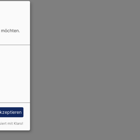
n möchten.
akzeptieren
siert mit Klaro!