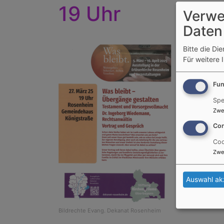
19 Uhr
Verwe
Daten
Bitte die Di
Für weitere 
Fun
Spe
Zwe
Con
Coo
Zwe
Auswahl ak
Bildrechte
Evang. Dekanat Rosenheim