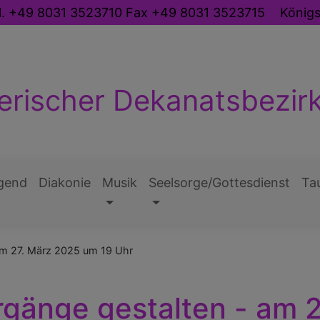
l. +49 8031 3523710 Fax +49 8031 3523715
König
erischer Dekanatsbezir
gend
Diakonie
Musik
Seelsorge/Gottesdienst
Ta
am 27. März 2025 um 19 Uhr
rgänge gestalten - am 