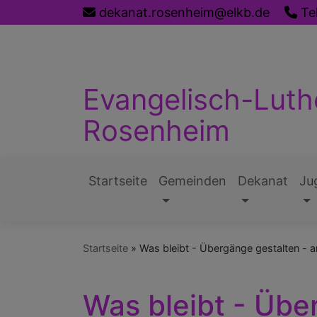
Direkt
dekanat.rosenheim@elkb.de
Te
zum
Inhalt
Evangelisch-Luth
Rosenheim
Startseite
Gemeinden
Dekanat
Ju
Hauptnavigation
Startseite
Was bleibt - Übergänge gestalten - 
Was bleibt - Übe