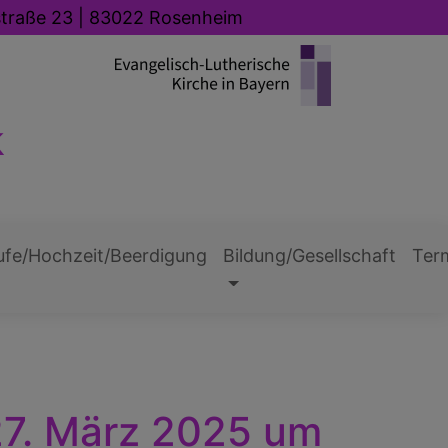
straße 23 | 83022 Rosenheim
k
ufe/Hochzeit/Beerdigung
Bildung/Gesellschaft
Ter
27. März 2025 um